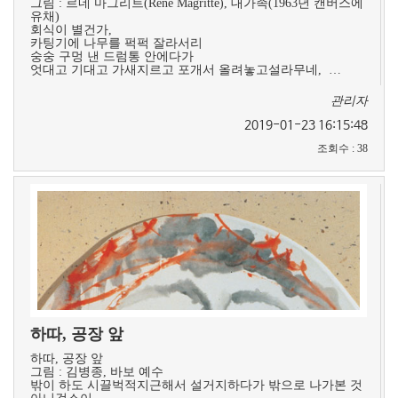
그림 : 르네 마그리트(Rene Magritte), 대가족(1963년 캔버스에
유채)
회식이 별건가,
카팅기에 나무를 퍽퍽 잘라서리
숭숭 구멍 낸 드럼통 안에다가
엇대고 기대고 가새지르고 포개서 올려놓고설라무네, …
관리자
2019-01-23 16:15:48
조회수
:
38
하따, 공장 앞
하따, 공장 앞
그림 : 김병종, 바보 예수
밖이 하도 시끌벅적지근해서 설거지하다가 밖으로 나가본 것