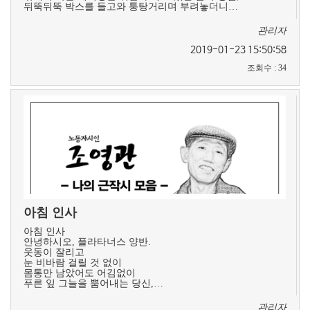
뒤뚝뒤뚝 박스를 들고와 퉁탕거리며 부려놓더니…
관리자
2019-01-23 15:50:58
조회수
:
34
아침 인사
아침 인사
안녕하시오, 플라타너스 양반.
웃동이 잘리고
눈 비바람 걸릴 것 없이
몸통만 남았어도 어김없이
푸른 잎 그늘을 뿜어내는 당신,…
관리자