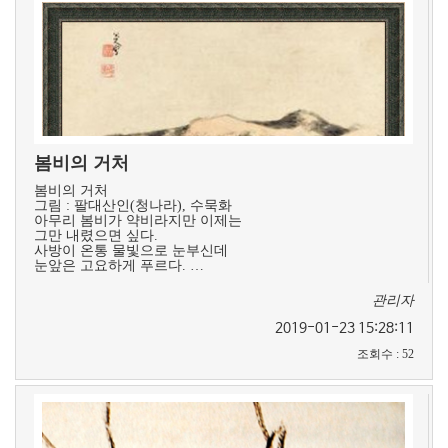
봄비의 거처
봄비의 거처
그림 : 팔대산인(청나라), 수묵화
아무리 봄비가 약비라지만 이제는
그만 내렸으면 싶다.
사방이 온통 물빛으로 눈부신데
눈앞은 고요하게 푸르다. …
관리자
2019-01-23 15:28:11
조회수
:
52