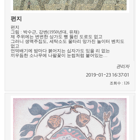
편지
편지
그림 : 박수근, 강변(1950년대, 유채)
제 주위에는 변변한 상가도 뻥 뚫린 도로도 없고
그러니 생맥주집도, 세탁소도 울타리 망가진 놀이터 벤치도
없고
언덕배기에 밤마다 붉어지는 십자가도 있을 리 없는
끼우듬한 소나무에 나팔꽃이 눈썹처럼 붙어있는…
관리자
2019-01-23 16:37:01
조회수
:
126