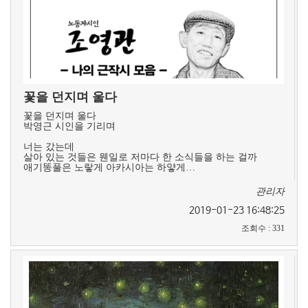
꽃을 던지며 울다
꽃을 던지며 울다
박영근 시인을 기리며
너는 갔는데
살아 있는 것들은 웬일로 저마다 한 소식들을 하는 걸까
애기똥풀은 노랗게 아카시아는 하얗게…
관리자
2019-01-23 16:48:25
조회수
:
331