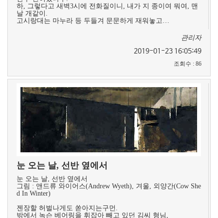
하, 그렇다고 새벽3시에 전화질이니, 내가 지 종이여 뭐여, 맨
날 개같이.
고시랑대는 마누라 등 두들겨 문문하게 재워놓고…
관리자
2019-01-23 16:05:49
조회수
:
86
눈 오는 날, 선반 옆에서
눈 오는 날, 선반 옆에서
그림 : 앤드류 와이어스(Andrew Wyeth), 겨울, 외양간(Cow She
d In Winter)
젠장할 허벌나게도 쏟아지는구먼.
밖에서 녹슨 베어링을 휘잡아 빼고 있던 김씨 형님,