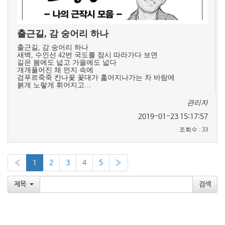
출근길, 감 숭어리 하나
출근길, 감 숭어리 하나
새벽, 수인선 42번 국도를 잠시 따라가다 보면
길은 봄에도 넓고 가을에도 넓다
개개풀어진 채 먼지 속에
검푸르죽죽 칸나꽃 꽃대가 훑어지나가는 차 바람에
붉게 노랗게 휘어지고…
관리자
2019-01-23 15:17:57
조회수
:
33
«
1
2
3
4
5
»
제목