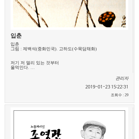
입춘
입춘
그림 : 제백석(중화민국). 고하도(수묵담채화)
저기 저 멀리 있는 것부터
울먹인다. …
관리자
2019-01-23 15:22:31
조회수
:
29