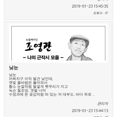
2019-01-23 15:45:35
조회수
:
47
낮눈
낮눈
어쩌자구 아직 벌건 낮인데,
잿빛 물바람은 불어와서
황소 눈깔처럼 벌겋게 햇무리가 지고
녹슨 철조망, 갯벌 너머
수정과에 뜬 곶감처럼 떠 있는 저 대부도, 바다 위로…
관리자
2019-01-23 15:44:13