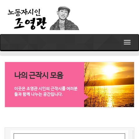
T
o
g
g
l
e
나의 근작시 모음
n
a
이곳은 조영관 시인의 근작시를 여러분
v
들과 함께 나누는 공간입니다.
i
g
a
t
i
o
n