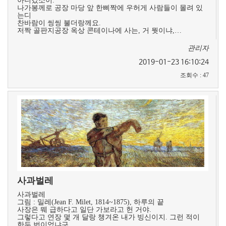
아니겄소이.
나가봉께로 공장 마당 앞 한삐짝에 우허게 사람들이 몰려 있
는디
찬바람이 씽씽 불더랑께요.
저짝 골판지공장 옥상 콘테이나에 사는, 거 뭣이냐,…
관리자
2019-01-23 16:10:24
조회수
:
47
사과벌레
사과벌레
그림 : 밀레(Jean F. Milet, 1814~1875), 하루의 끝
사장은 뭬 급하다고 일단 가보라고 헌 거야.
그렇다고 연장 몇 개 달랑 챙겨온 내가 빙신이지. 그런 적이
한두 번이었냐구.