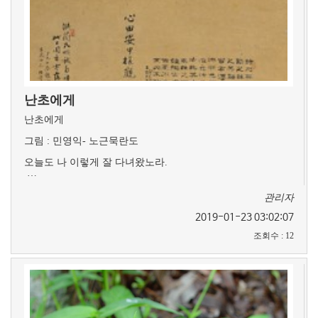
난초에게
난초에게
그림 : 민영익- 노근묵란도
오늘도 나 이렇게 잘 다녀왔노라.
…
관리자
2019-01-23 03:02:07
조회수
:
12