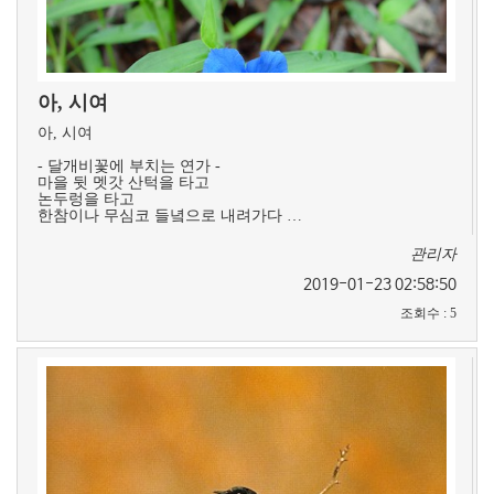
아, 시여
아, 시여
- 달개비꽃에 부치는 연가 -
마을 뒷 멧갓 산턱을 타고
논두렁을 타고
한참이나 무심코 들녘으로 내려가다 …
관리자
2019-01-23 02:58:50
조회수
:
5