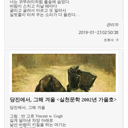
너는 귀뚜라미처럼 풀숲에 숨었다.
바람이 스치고 지날 때마다
굴리고 굴려서 마르고 또 말라서
실핏줄이 터져 우는 소리가 다 들린다.…
관리자
2019-01-23 02:50:38
조회수
:
9
당진에서, 그해 겨울 <실천문학 2002년 가을호>
당진에서, 그해 겨울
그림 : 반 고흐 Vincent w. Gogh ​
길게 달아낸 차양 아래로
날선 바람이 키질을 하는 여기는