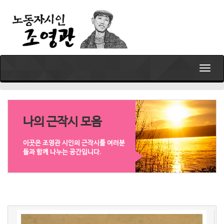
T
o
g
g
l
e
나의 근작시 모음
n
a
이곳은 조영관 시인의 근작시를 여러분
v
들과 함께 나누는 공간입니다.
i
g
a
t
i
o
n