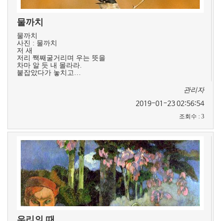
물까치
물까치
사진 : 물까치
저 새
저리 짹째굴거리며 우는 뜻을
차마 알 듯 내 몰라라.
붙잡았다가 놓치고…
관리자
2019-01-23 02:56:54
조회수
:
3
우리의 때