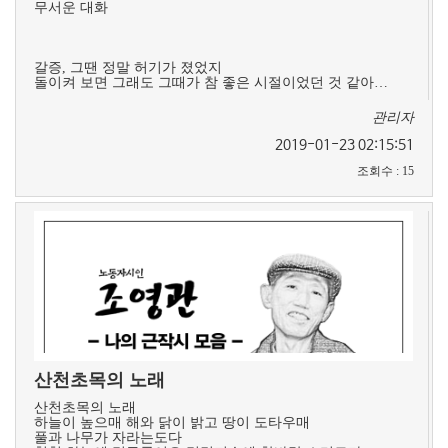
무서운 대화
갈증, 그땐 정말 허기가 졌었지
돌이켜 보면 그래도 그때가 참 좋은 시절이었던 것 같아…
관리자
2019-01-23 02:15:51
조회수
:
15
산천초목의 노래
산천초목의 노래
하늘이 높으매 해와 닭이 밝고 땅이 도타우매
풀과 나무가 자라는도다