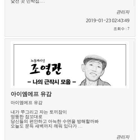
낯선 곳 민박집.…
관리자
2019-01-23 02:43:49
조회수
:
7
아이엠에프 유감
아이엠에프 유감
내가 쭈그리고 자는 토끼잠이
엉뚱한 잠꼬대로
당신들의 편안하고 아늑한 수면을 방해할까봐
오늘도 문득 새벽까지 깨워 있다가 …
관리자