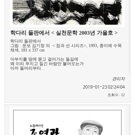
학다리 들판에서 < 실천문학 2003년 가을호 >
학다리 들판에서
그림 : 운보 김기창 의 < 점과 선 시리즈>, 1993, 종이에 수묵
채색, 181 x 337 cm​
아부지를 땅에 묻고 걸어가는 들길에
왜 이리 푸지고 질긴 바람만 불어오는가
아까 들머리부터…
관리자
2019-01-23 02:24:04
조회수
:
12