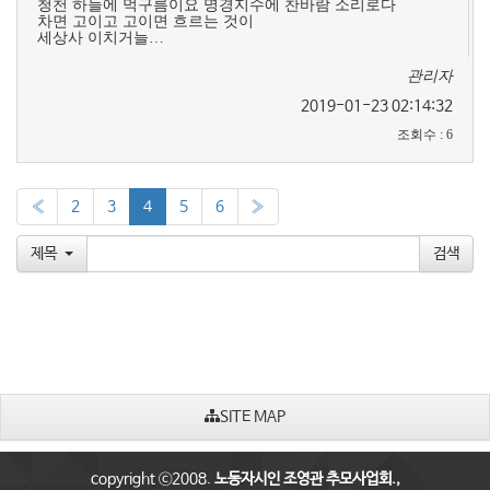
청천 하늘에 먹구름이요 명경지수에 찬바람 소리로다
차면 고이고 고이면 흐르는 것이
세상사 이치거늘…
관리자
2019-01-23 02:14:32
조회수
:
6
«
2
3
4
5
6
»
제목
SITE MAP
copyright ⓒ2008.
노동자시인 조영관 추모사업회.,