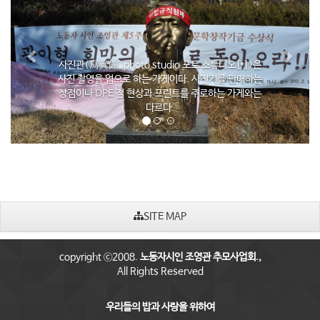
e
x
v
t
i
사진관(寫眞館, photo studio 포토 스튜디오[*])은
o
사진 촬영을 업으로 하는 가게이다. 사진기를 판매하는
상점이나 DPE 점 현상과 프린트를 주로하는 가게와는
u
다르다.
s
SITE MAP
copyright ⓒ2008.
노동자시인 조영관 추모사업회.,
All Rights Reserved
우리들의 밥과 사랑을 위하여