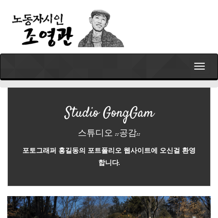
T
o
g
g
l
Studio GongGam
e
n
스튜디오 ::공감::
a
v
포토그래퍼 홍길동의 포트폴리오 웹사이트에 오신걸 환영
i
합니다.
g
a
t
i
P
N
o
n
r
e