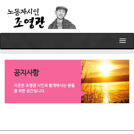
T
o
g
g
l
e
공지사항
n
a
이곳은 조영관 시인과 함게하시는 분들
v
을 위한 공간입니다. .
i
g
a
t
i
o
n