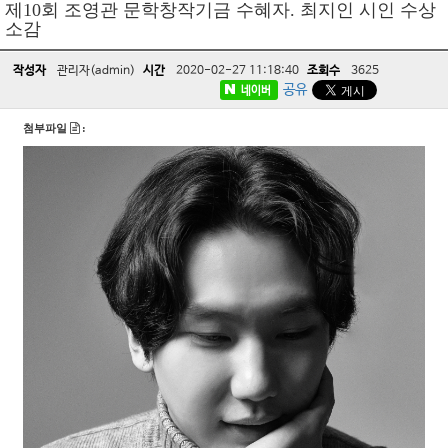
제10회 조영관 문학창작기금 수혜자. 최지인 시인 수상
소감
작성자
관리자(admin)
시간
2020-02-27 11:18:40
조회수
3625
공유
네이버
첨부파일
: